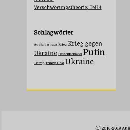
Verschwörungstheorie, Teil 4
Schlagwörter
Krieg gegen
Ausländer raus
Krieg
Putin
Ukraine
Ostdeutschland
Ukraine
Trump
Trump Deal
(C) 2016-2019 A