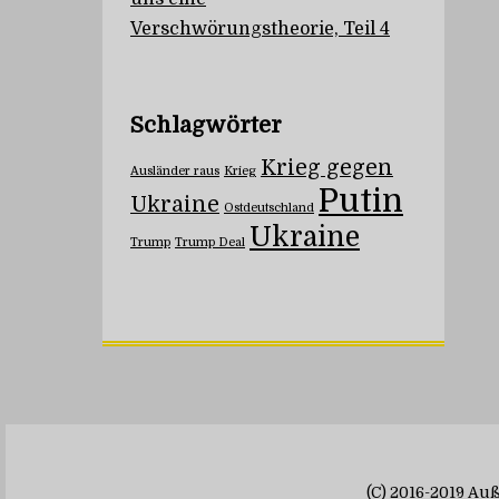
Verschwörungstheorie, Teil 4
Schlagwörter
Krieg gegen
Ausländer raus
Krieg
Putin
Ukraine
Ostdeutschland
Ukraine
Trump
Trump Deal
(C) 2016-2019 A