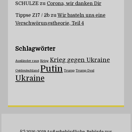
SCHULZE
zu
Corona, wir danken Dir
Tippse Z17 / 2b
zu
Wir basteln uns eine
Verschwörungstheorie, Teil 4
Schlagwörter
Krieg gegen Ukraine
Ausländer raus
Krieg
Putin
Ostdeutschland
Trump
Trump Deal
Ukraine
(C) 2016-2019 Außerbehördliche Behörde zur