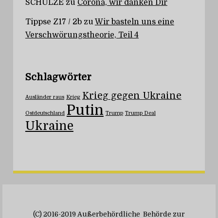
SCHULZE
zu
Corona, wir danken Dir
Tippse Z17 / 2b
zu
Wir basteln uns eine
Verschwörungstheorie, Teil 4
Schlagwörter
Krieg gegen Ukraine
Ausländer raus
Krieg
Putin
Ostdeutschland
Trump
Trump Deal
Ukraine
(C) 2016-2019 Außerbehördliche Behörde zur